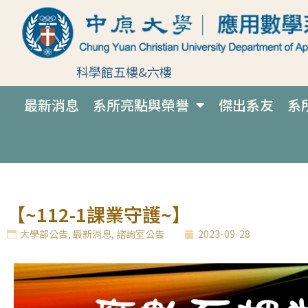
科學館五樓&六樓
最新消息
系所亮點與榮譽
傑出系友
系
【~112-1課業守護~】
大學部公告
,
最新消息
,
諮詢室公告
2023-09-28