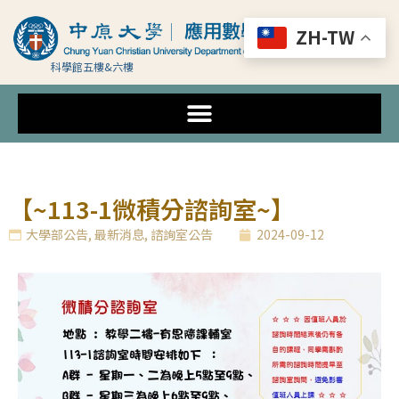
ZH-TW
科學館五樓&六樓
【~113-1微積分諮詢室~】
大學部公告
,
最新消息
,
諮詢室公告
2024-09-12