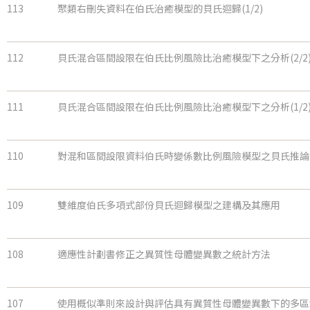
113
聚類右刪失資料在伯氏治癒模型的貝氏迴歸(1/2)
112
貝氏混合區間設限在伯氏比例風險比治癒模型下之分析(2/2
111
貝氏混合區間設限在伯氏比例風險比治癒模型下之分析(1/2
110
對混和區間設限資料伯氏時變係數比例風險模型之貝氏推論
109
雙維度伯氏多項式部份貝氏迴歸模型之建構及其應用
108
適應性計劃書修正之異質性母體變異數之統計方法
107
使用概似準則來設計與評估具有異質性母體變異數下的多區