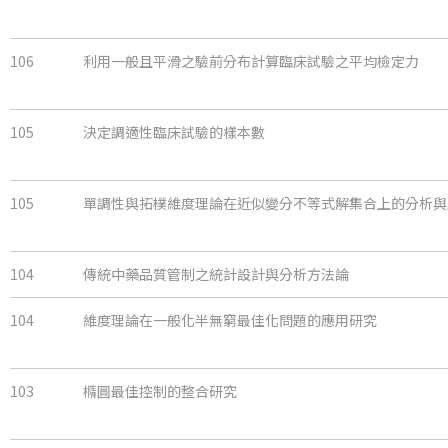
106
利用一般且平滑之驗前分布計算臨床試驗之平均檢定力
105
決定調適性臨床試驗的樣本數
105
單調性與拓樸維度理論在近似變分不等式解集合上的分析與
104
傳統中藥品質管制之統計設計與分析方法論
104
維度理論在一般化半無窮最佳化問題的應用研究
103
橢圓最佳控制的整合研究